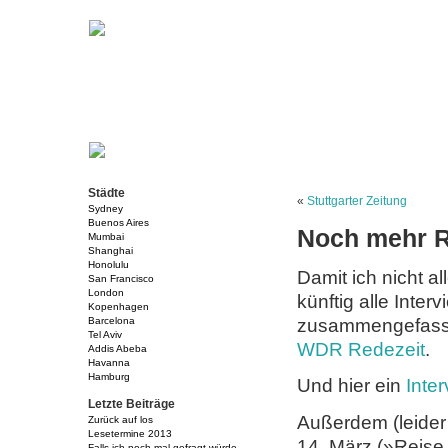
Städte
«
Stuttgarter Zeitung
Sydney
Buenos Aires
Noch mehr R
Mumbai
Shanghai
Honolulu
Damit ich nicht a
San Francisco
London
künftig alle Int
Kopenhagen
zusammengefasst
Barcelona
Tel Aviv
WDR Redezeit
.
Addis Abeba
Havanna
Hamburg
Und hier ein
Inte
Letzte Beiträge
Außerdem (leider 
Zurück auf los
Lesetermine 2013
14. März (»Reise 
Falls ich noch mal gefragt würde…