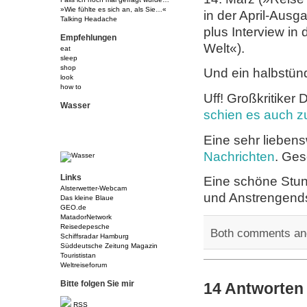
»Wie fühlte es sich an, als Sie…«
in der April-Ausg
Talking Headache
plus Interview in
Empfehlungen
Welt«).
eat
sleep
shop
Und ein halbstün
look
how to
Uff! Großkritike
Wasser
schien es auch 
Eine sehr lieben
Nachrichten
. Ges
Links
Eine schöne Stund
Alsterwetter-Webcam
und Anstrengendst
Das kleine Blaue
GEO.de
MatadorNetwork
Reisedepesche
Both comments and
Schiffsradar Hamburg
Süddeutsche Zeitung Magazin
Tourististan
Weltreiseforum
Bitte folgen Sie mir
14 Antworten
RSS