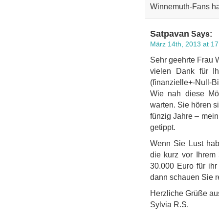
Winnemuth-Fans ha
Satpavan
Says:
März 14th, 2013 at 17
Sehr geehrte Frau 
vielen Dank für I
(finanzielle+-Null-B
Wie nah diese Mög
warten. Sie hören s
fünzig Jahre – mein 
getippt.
Wenn Sie Lust habe
die kurz vor Ihrem
30.000 Euro für ihr
dann schauen Sie r
Herzliche Grüße au
Sylvia R.S.