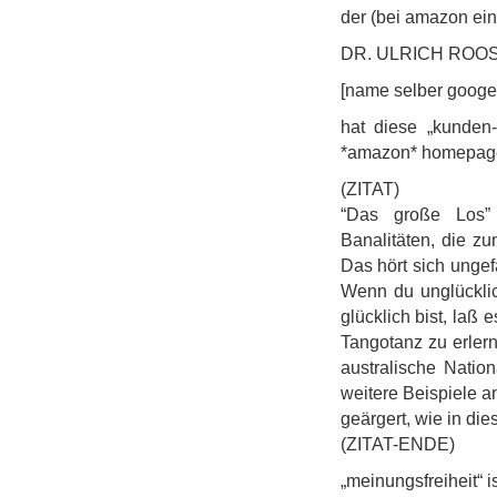
der (bei amazon ei
DR. ULRICH ROO
[name selber googe
hat diese „kunden-
*amazon* homepage 
(ZITAT)
“Das große Los”
Banalitäten, die z
Das hört sich ungefä
Wenn du unglückli
glücklich bist, laß
Tangotanz zu erlern
australische Nation
weitere Beispiele a
geärgert, wie in die
(ZITAT-ENDE)
„meinungsfreiheit“ is